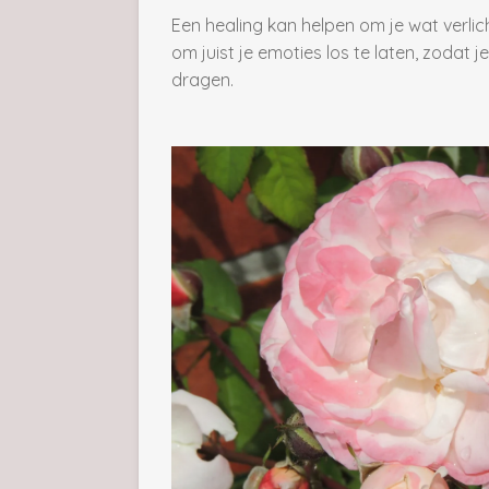
Een healing kan helpen om je wat verlicht
om juist je emoties los te laten, zodat j
dragen.