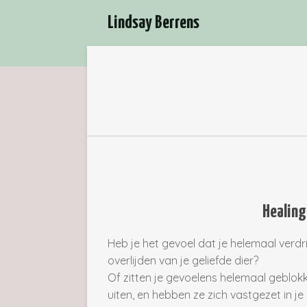
Ga
Lindsay Berrens
direct
naar
de
hoofdinhoud
Healing
Heb je het gevoel dat je helemaal verdrin
overlijden van je geliefde dier?
Of zitten je gevoelens helemaal geblokke
uiten, en hebben ze zich vastgezet in j