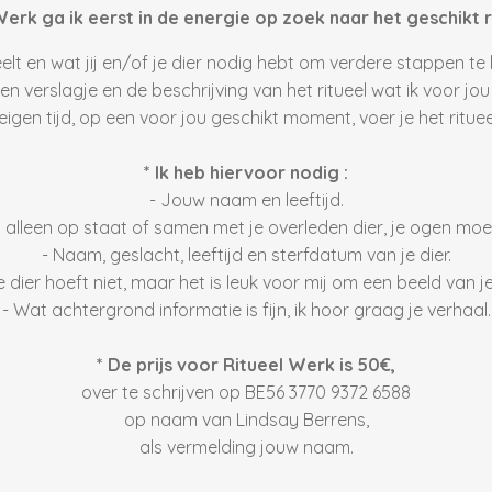
Werk ga ik eerst in de energie op zoek naar het geschikt r
peelt en wat jij en/of je dier nodig hebt om verdere stappen te
 een verslagje en de beschrijving van het ritueel wat ik voor j
 eigen tijd, op een voor jou geschikt moment, voer je het rituee
* Ik heb hiervoor nodig :
- Jouw naam en leeftijd.
j alleen op staat of samen met je overleden dier, je ogen moet
- Naam, geslacht, leeftijd en sterfdatum van je dier.
e dier hoeft niet, maar het is leuk voor mij om een beeld van j
- Wat achtergrond informatie is fijn, ik hoor graag je verhaal.
* De prijs voor Ritueel Werk is 50€,
over te schrijven op BE56 3770 9372 6588
op naam van Lindsay Berrens,
als vermelding jouw naam.