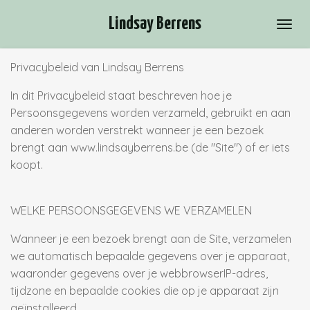
Ga
Lindsay Berrens
direct
naar
Privacybeleid van Lindsay Berrens
de
hoofdinhoud
In dit Privacybeleid staat beschreven hoe je
Persoonsgegevens worden verzameld, gebruikt en aan
anderen worden verstrekt wanneer je een bezoek
brengt aan www.lindsayberrens.be (de "Site") of er iets
koopt.
WELKE PERSOONSGEGEVENS WE VERZAMELEN
Wanneer je een bezoek brengt aan de Site, verzamelen
we automatisch bepaalde gegevens over je apparaat,
waaronder gegevens over je webbrowserIP-adres,
tijdzone en bepaalde cookies die op je apparaat zijn
geïnstalleerd.